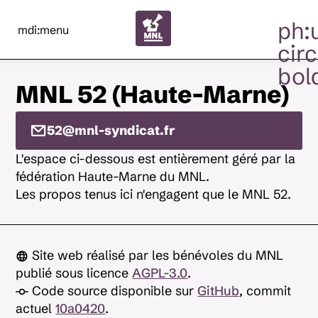
ph:
mdi:menu
circ
bol
MNL 52 (Haute-Marne)
52@mnl-syndicat.fr
L'espace ci-dessous est entièrement géré par la
fédération Haute-Marne du MNL.
Les propos tenus ici n'engagent que le MNL 52.
Site web réalisé par les bénévoles du MNL
publié sous licence
AGPL-3.0
.
Code source disponible sur
GitHub
, commit
actuel
10a0420
.