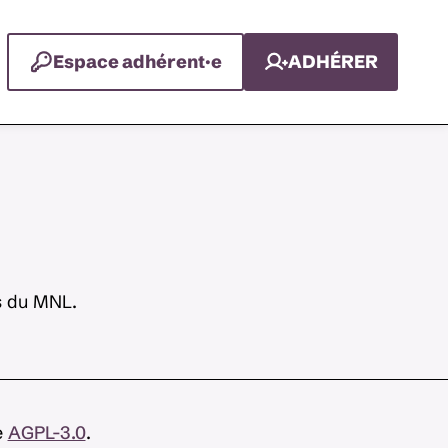
Espace adhérent·e
ADHÉRER
rs du MNL.
e
AGPL-3.0
.