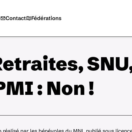
s
Contact
Fédérations
etraites, SNU
MI : Non !
 réalisé par les bénévoles du MNL publié sous licenc