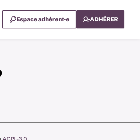
Espace adhérent·e
ADHÉRER
,
e
AGPL-3.0
.