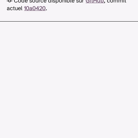
Code source disponible sur
GitHub
, commit
actuel
10a0420
.