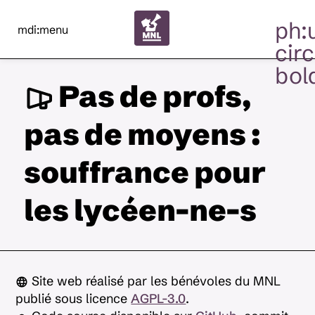
ph:
mdi:menu
circ
bol
Pas de profs,
pas de moyens :
souffrance pour
les lycéen-ne-s
Site web réalisé par les bénévoles du MNL
publié sous licence
AGPL-3.0
.